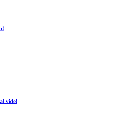
u!
al vide!