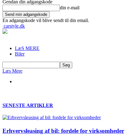
Gendan din adgangskode
din e-mail
En adgangskode vil blive sendt til din email.
carstyle.dk
LæS MERE
Biler
Læs Mere
SENESTE ARTIKLER
Erhvervsleasing af bil: fordele for virksomheder