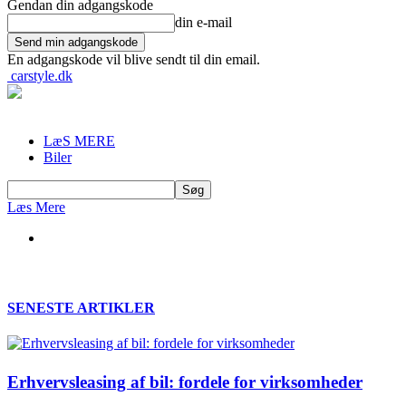
Gendan din adgangskode
din e-mail
En adgangskode vil blive sendt til din email.
carstyle.dk
LæS MERE
Biler
Læs Mere
SENESTE ARTIKLER
Erhvervsleasing af bil: fordele for virksomheder