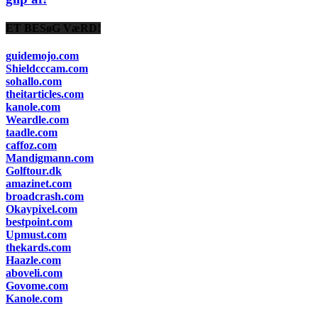
ET BESøG VæRD!
guidemojo.com
Shieldcccam.com
sohallo.com
theitarticles.com
kanole.com
Weardle.com
taadle.com
caffoz.com
Mandigmann.com
Golftour.dk
amazinet.com
broadcrash.com
Okaypixel.com
bestpoint.com
Upmust.com
thekards.com
Haazle.com
aboveli.com
Govome.com
Kanole.com